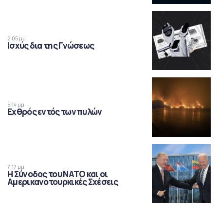
2:05 μμ
Ισχύς δια της Γνώσεως
5:14 μμ
Εχθρός εντός των πυλών
7:17 μμ
Η Σύνοδος του ΝΑΤΟ και οι
Αμερικανοτουρκικές Σχέσεις