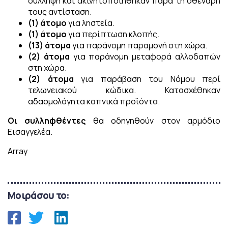
σύλληψη και ακινητοποιήθηκαν παρά τη σθεναρή
τους αντίσταση.
(1) άτομο
για ληστεία.
(1) άτομο
για περίπτωση κλοπής.
(13) άτομα
για παράνομη παραμονή στη χώρα.
(2) άτομα
για παράνομη μεταφορά αλλοδαπών
στη χώρα.
(2) άτομα
για παράβαση του Νόμου περί
τελωνειακού κώδικα. Κατασχέθηκαν
αδασμολόγητα καπνικά προϊόντα.
Οι συλληφθέντες
θα οδηγηθούν στον αρμόδιο
Εισαγγελέα.
Array
Μοιράσου το: