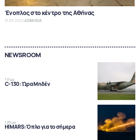
Ένοπλος στο κέντρο της Αθήνας
31.05.2022
ΑΣΦΑΛΕΙΑ
NEWSROOM
1:11 μμ
C-130: Ώρα Μηδέν
1:20 μμ
HIMARS: Όπλο για το σήμερα