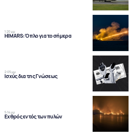
1:20 μμ
HIMARS: Όπλο για το σήμερα
2:05 μμ
Ισχύς δια της Γνώσεως
5:14 μμ
Εχθρός εντός των πυλών