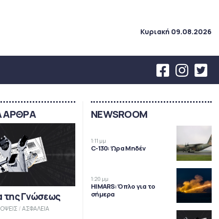
Κυριακή 09.08.2026
Α ΑΡΘΡΑ
NEWSROOM
1:11 μμ
C-130: Ώρα Μηδέν
1:20 μμ
HIMARS: Όπλο για το
σήμερα
α της Γνώσεως
ΟΨΕΙΣ
/
ΑΣΦΑΛΕΙΑ