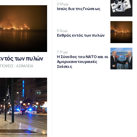
2:05 μμ
Ισχύς δια της Γνώσεως
5:14 μμ
Εχθρός εντός των πυλών
7:17 μμ
Η Σύνοδος του ΝΑΤΟ και οι
εντός των πυλών
Αμερικανοτουρκικές
ΠΟΨΕΙΣ
/
ΑΣΦΑΛΕΙΑ
Σχέσεις