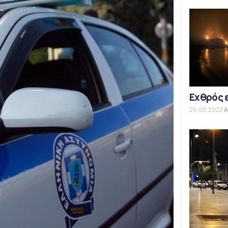
Εχθρός 
26.08.2022
Α