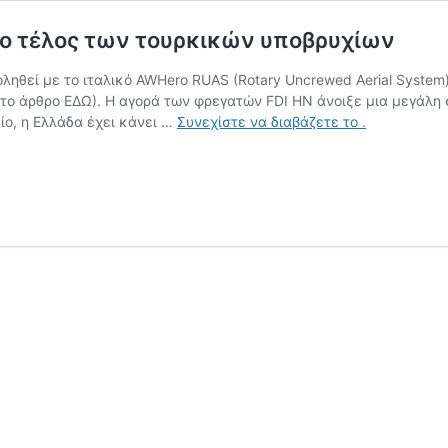
το τέλος των τουρκικών υποβρυχίων
οληθεί με το ιταλικό AWHero RUAS (Rotary Uncrewed Aerial Syst
ε το άρθρο ΕΔΩ). Η αγορά των φρεγατών FDI HN άνοιξε μια μεγάλη 
AWHero:
ίο, η Ελλάδα έχει κάνει …
Συνεχίστε να διαβάζετε το
.
Μια
επιλογή
που
θα
σήμαινε
το
τέλος
των
τουρκικών
υποβρυχίων